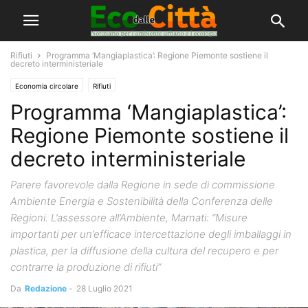
Rifiuti
Programma ‘Mangiaplastica’: Regione Piemonte sostiene il
decreto interministeriale
Economia circolare
Rifiuti
Programma ‘Mangiaplastica’:
Regione Piemonte sostiene il
decreto interministeriale
Parere favorevole dalla Regione in sede di commissione
Ambiente Energia e Sostenibilità della Conferenza delle
Regioni. L’assessore all’Ambiente, Marnati: “Misure
importanti per un’efficace intercettazione degli imballaggi in
plastica, per la diffusione della cultura del recupero e per
contrarre la produzione di rifiuti”
Da
Redazione
-
28 Luglio 2021