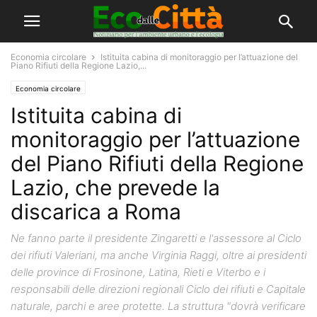
Economia circolare
Istituita cabina di monitoraggio per l’attuazione del
Piano Rifiuti della Regione Lazio,...
Economia circolare
Istituita cabina di
monitoraggio per l’attuazione
del Piano Rifiuti della Regione
Lazio, che prevede la
discarica a Roma
Ne fanno parte il presidente Zingaretti e l'assessore al Ciclo
dei rifiuti Valeriani, ma anche Virginia Raggi, oltre ai presidenti
delle province di Frosinone, Latina, Rieti e Viterbo e i
responsabili delle direzioni regionali Ciclo dei rifiuti e Capitale
naturale, parchi e aree protette. La struttura "dovrà verificare