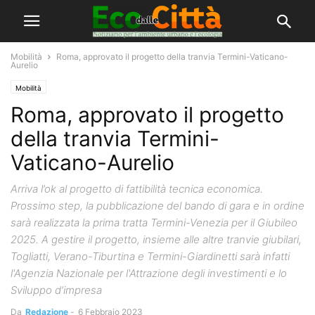
Mobilità
Roma, approvato il progetto della tranvia Termini-Vaticano-
Aurelio
Mobilità
Roma, approvato il progetto
della tranvia Termini-
Vaticano-Aurelio
Arriva l’ok al progetto di fattibilità tecnica economica.
Prossimo step, la pubblicazione del bando di gara e in ordine
sarà realizzata la prima tratta Termini-Venezia per il Giubileo
2025. A gestire il progetto, insieme alle altre tranvie giubilari,
Togliatti, Verano-Tiburtina e Termini-Giardinetti sarà infatti
l'Agenzia Nazionale per l'Attrazione degli investimenti e lo
Sviluppo d’impresa
Da
Redazione
-
6 Febbraio 2023