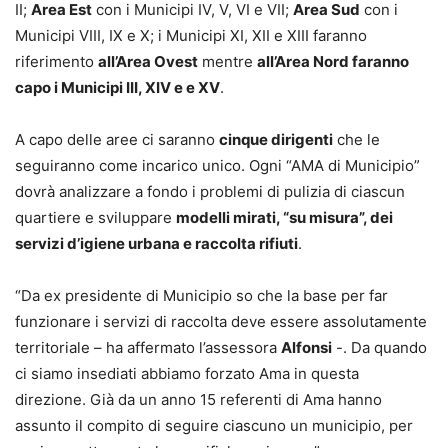
II;
Area Est
con i Municipi IV, V, VI e VII;
Area Sud
con i
Municipi VIII, IX e X; i Municipi XI, XII e XIII faranno
riferimento
all’Area Ovest
mentre
all’Area Nord faranno
capo i Municipi III, XIV e e XV
.
A capo delle aree ci saranno
cinque dirigenti
che le
seguiranno come incarico unico. Ogni “AMA di Municipio”
dovrà analizzare a fondo i problemi di pulizia di ciascun
quartiere e sviluppare
modelli mirati, “su misura”, dei
servizi d’igiene urbana e raccolta rifiuti
.
“Da ex presidente di Municipio so che la base per far
funzionare i servizi di raccolta deve essere assolutamente
territoriale – ha affermato l’assessora
Alfonsi
-. Da quando
ci siamo insediati abbiamo forzato Ama in questa
direzione. Già da un anno 15 referenti di Ama hanno
assunto il compito di seguire ciascuno un municipio, per