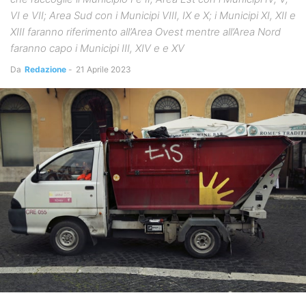
VI e VII; Area Sud con i Municipi VIII, IX e X; i Municipi XI, XII e
XIII faranno riferimento all’Area Ovest mentre all’Area Nord
faranno capo i Municipi III, XIV e e XV
Da
Redazione
-
21 Aprile 2023