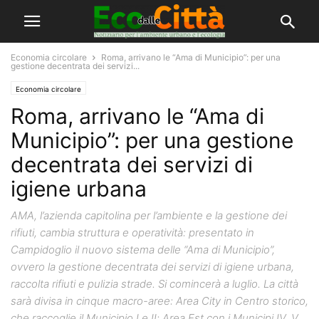
Economia circolare
Roma, arrivano le “Ama di Municipio”: per una
gestione decentrata dei servizi...
Economia circolare
Roma, arrivano le “Ama di
Municipio”: per una gestione
decentrata dei servizi di
igiene urbana
AMA, l’azienda capitolina per l’ambiente e la gestione dei
rifiuti, cambia struttura e operatività: presentato in
Campidoglio il nuovo sistema delle “Ama di Municipio”,
ovvero la gestione decentrata dei servizi di igiene urbana,
raccolta rifiuti e pulizia strade. Si comincerà a luglio. La città
sarà divisa in cinque macro-aree: Area City in Centro storico,
che raccoglie il Municipio I e II; Area Est con i Municipi IV, V,