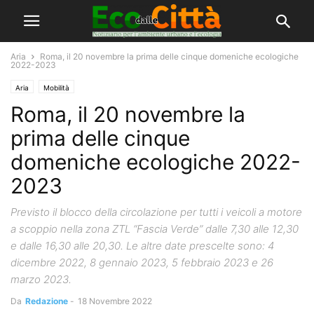
Aria
Roma, il 20 novembre la prima delle cinque domeniche ecologiche
2022-2023
Aria
Mobilità
Roma, il 20 novembre la
prima delle cinque
domeniche ecologiche 2022-
2023
Previsto il blocco della circolazione per tutti i veicoli a motore
a scoppio nella zona ZTL “Fascia Verde” dalle 7,30 alle 12,30
e dalle 16,30 alle 20,30. Le altre date prescelte sono: 4
dicembre 2022, 8 gennaio 2023, 5 febbraio 2023 e 26
marzo 2023.
Da
Redazione
-
18 Novembre 2022