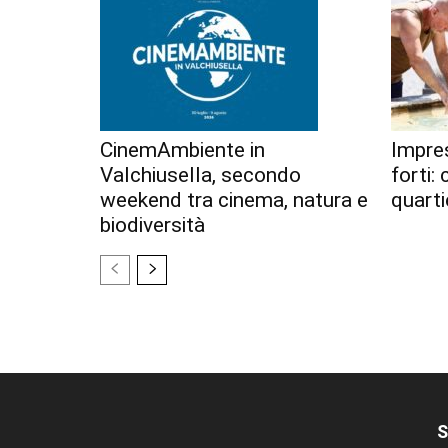
CinemAmbiente in
Impres
Valchiusella, secondo
forti:
weekend tra cinema, natura e
quarti
biodiversità
S