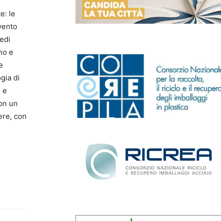
e: le
rvento
redi
no e
e
ogia di
i e
on un
vere, con