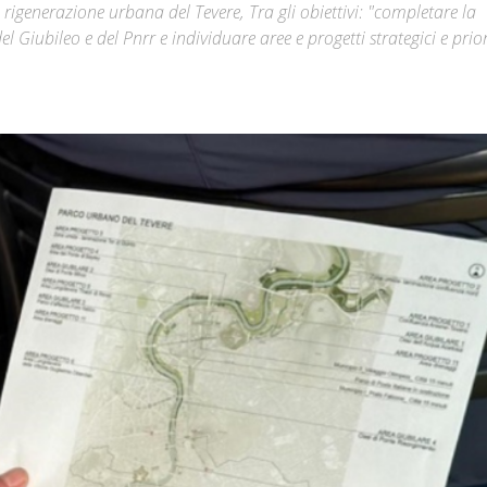
rigenerazione urbana del Tevere, Tra gli obiettivi: "completare la
del Giubileo e del Pnrr e individuare aree e progetti strategici e prio
Città