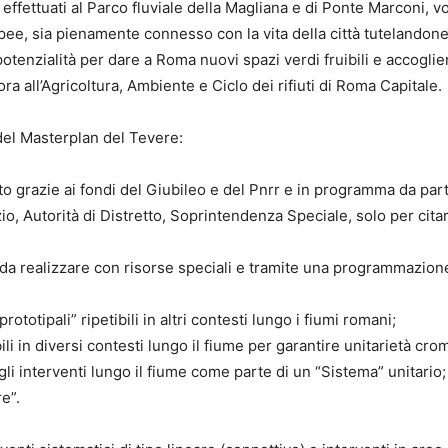
à effettuati al Parco fluviale della Magliana e di Ponte Marconi, 
opee, sia pienamente connesso con la vita della città tutelandone
enzialità per dare a Roma nuovi spazi verdi fruibili e accoglien
a all’Agricoltura, Ambiente e Ciclo dei rifiuti di Roma Capitale.
el Masterplan del Tevere:
tto grazie ai fondi del Giubileo e del Pnrr e in programma da part
zio, Autorità di Distretto, Soprintendenza Speciale, solo per cita
ri da realizzare con risorse speciali e tramite una programmazion
ototipali” ripetibili in altri contesti lungo i fiumi romani;
ili in diversi contesti lungo il fiume per garantire unitarietà cro
gli interventi lungo il fiume come parte di un “Sistema” unitario;
e”.