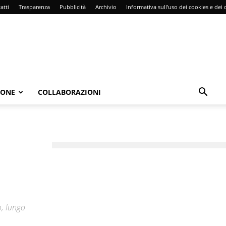
atti
Trasparenza
Pubblicità
Archivio
Informativa sull’uso dei cookies e dei d
IONE
COLLABORAZIONI
a
o, lungo