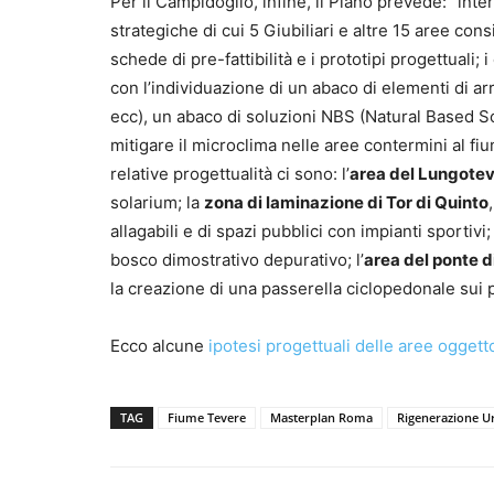
Per il Campidoglio, infine, il Piano prevede: “inter
strategiche di cui 5 Giubiliari e altre 15 aree co
schede di pre-fattibilità e i prototipi progettuali; 
con l’individuazione di un abaco di elementi di ar
ecc), un abaco di soluzioni NBS (Natural Based So
mitigare il microclima nelle aree contermini al fiu
relative progettualità ci sono: l’
area del Lungotev
solarium; la
zona di laminazione di Tor di Quinto
allagabili e di spazi pubblici con impianti sportivi;
bosco dimostrativo depurativo; l’
area del ponte d
la creazione di una passerella ciclopedonale sui p
Ecco alcune
ipotesi progettuali delle aree oggett
TAG
Fiume Tevere
Masterplan Roma
Rigenerazione U