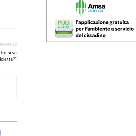
successivo
tre si va
cicletta?”