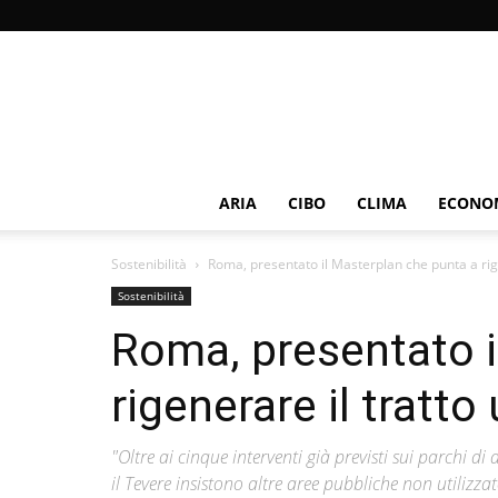
ARIA
CIBO
CLIMA
ECONOM
Sostenibilità
Roma, presentato il Masterplan che punta a rige
Sostenibilità
Roma, presentato i
rigenerare il tratt
"Oltre ai cinque interventi già previsti sui parchi di 
il Tevere insistono altre aree pubbliche non utilizza