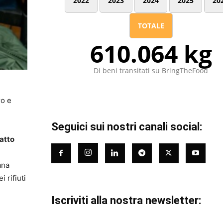
2022
2023
2024
2025
20
TOTALE
610.064 kg
Di beni transitati su BringTheFood
ro e
Seguici sui nostri canali social:
ratto
ana
 rifiuti
Iscriviti alla nostra newsletter: