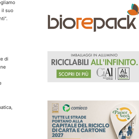
vogliamo
 il suo
ti”.
e di
rne
e
matica,