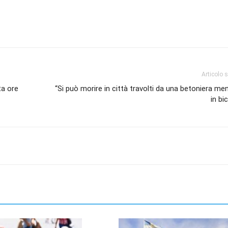
Articolo 
ta ore
“Si può morire in città travolti da una betoniera men
in bi