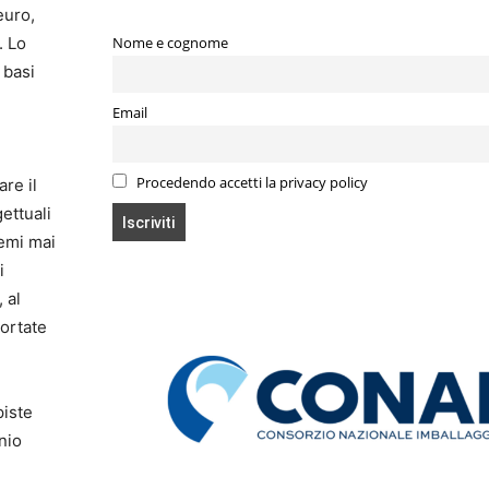
euro,
. Lo
Nome e cognome
 basi
Email
Procedendo accetti la privacy policy
are il
ettuali
temi mai
i
 al
portate
piste
nio