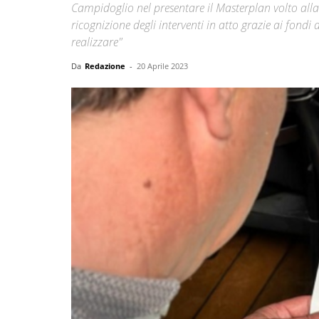
Campidoglio nel presentare il Masterplan volto alla 
ricognizione degli interventi in atto grazie ai fondi 
realizzare"
Da
Redazione
-
20 Aprile 2023