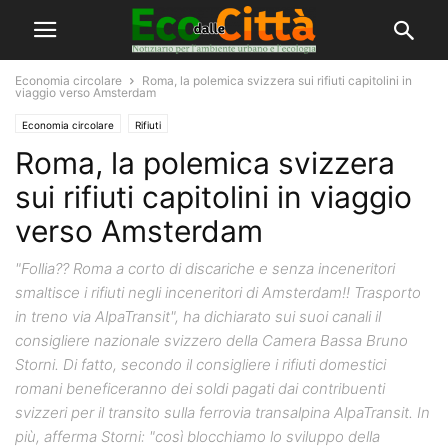
Economia circolare
Roma, la polemica svizzera sui rifiuti capitolini in
viaggio verso Amsterdam
Economia circolare
Rifiuti
Roma, la polemica svizzera
sui rifiuti capitolini in viaggio
verso Amsterdam
"Follia?? Roma a corto di discariche e senza inceneritori
smaltisce i rifiuti negli inceneritori di Amsterdam!! Trasporto
in treno via AlpaTransit", ha dichiarato sui suoi canali il
consigliere nazionale svizzero della Camera Bassa Bruno
Storni. Di fatto, secondo il consigliere i rifiuti domestici
romani beneficeranno dei soldi pagati dai contribuenti
svizzeri per il transito sulla ferrovia transalpina AlpaTransit. In
più, afferma Storni: "così blocchiamo lo sviluppo della