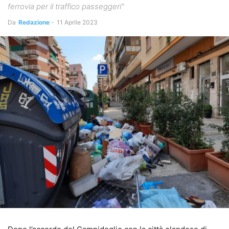
ferrovia per il traffico passeggeri"
Da
Redazione
-
11 Aprile 2023