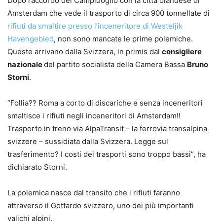
Dopo l’accordo del Campidoglio con la città olandese di
Amsterdam che vede il trasporto di circa 900 tonnellate di
rifiuti da smaltire presso l’inceneritore di Westeljik
Havengebied
, non sono mancate le prime polemiche.
Queste arrivano dalla Svizzera, in primis dal
consigliere
nazionale
del partito socialista della Camera Bassa
Bruno
Storni
.
“Follia?? Roma a corto di discariche e senza inceneritori
smaltisce i rifiuti negli inceneritori di Amsterdam!!
Trasporto in treno via AlpaTransit – la ferrovia transalpina
svizzere – sussidiata dalla Svizzera. Legge sul
trasferimento? I costi dei trasporti sono troppo bassi”, ha
dichiarato Storni.
La polemica nasce dal transito che i rifiuti faranno
attraverso il Gottardo svizzero, uno dei più importanti
valichi alpini.