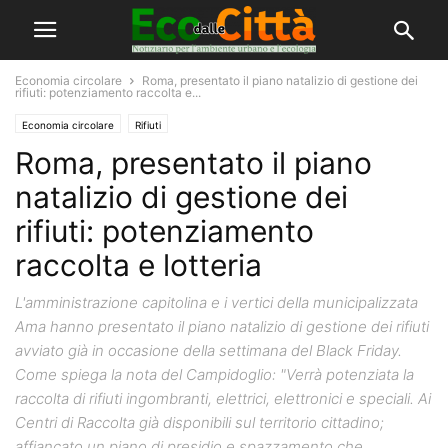
Economia circolare
Roma, presentato il piano natalizio di gestione dei
rifiuti: potenziamento raccolta e...
Economia circolare
Rifiuti
Roma, presentato il piano
natalizio di gestione dei
rifiuti: potenziamento
raccolta e lotteria
L'amministrazione capitolina e i vertici della municipalizzata
Ama hanno presentato il piano natalizio di gestione dei rifiuti
avviato già in occasione della settimana del Black Friday.
Come spiega la nota del Campidoglio: "Verrà potenziata la
raccolta di rifiuti ingombranti, elettrici, elettronici e speciali. Ai
Centri di Raccolta già disponibili sul territorio cittadino;
affiancato un piano di presidio e spazzamento che