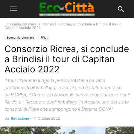
Economia circolare
Consorzio Ricrea, si conclude a Brindisi il tour di
Capitan Acciaio 2022
Economia circolare
Rifiuti
Consorzio Ricrea, si conclude
a Brindisi il tour di Capitan
Acciaio 2022
Il tour itinerante lungo la penisola italiana ha visto
protagonisti gli imballaggi in acciaio, ed è stato promosso
da RICREA, il Consorzio Nazionale senza scopo di lucro per il
Riciclo e il Recupero degli Imballaggi in Acciaio, uno dei sette
consorzi di filiera che compongono il Sistema CONAI
Da
Redazione
-
11 Ottobre 2022