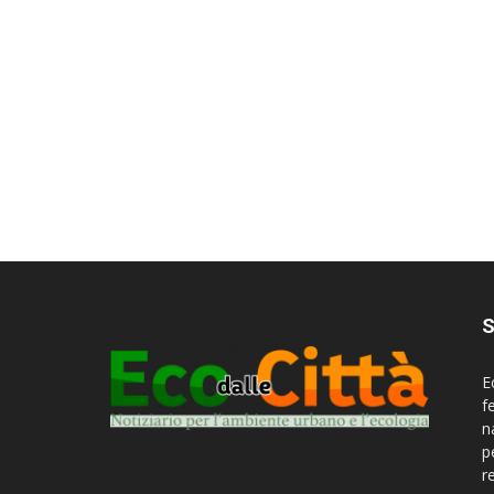
S
E
f
n
p
r