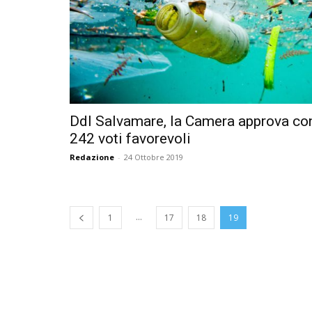
Ddl Salvamare, la Camera approva co
242 voti favorevoli
Redazione
-
24 Ottobre 2019
...
1
17
18
19