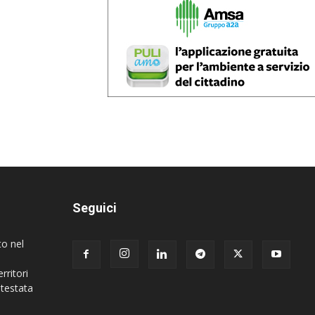
Seguici
to nel
rritori
 testata