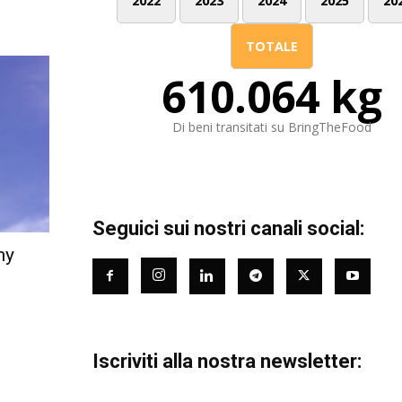
2022
2023
2024
2025
20
TOTALE
610.064 kg
Di beni transitati su BringTheFood
Seguici sui nostri canali social:
my
Iscriviti alla nostra newsletter: