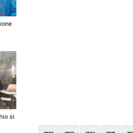
zione
hio si