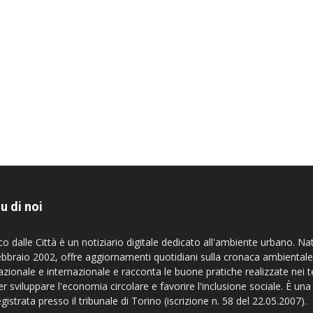
u di noi
co dalle Città è un notiziario digitale dedicato all'ambiente urbano. Na
ebbraio 2002, offre aggiornamenti quotidiani sulla cronaca ambientale
azionale e internazionale e racconta le buone pratiche realizzate nei te
er sviluppare l'economia circolare e favorire l'inclusione sociale. È una
egistrata presso il tribunale di Torino (iscrizione n. 58 del 22.05.2007).