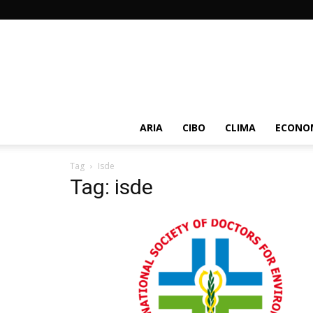
ARIA
CIBO
CLIMA
ECONOM
Tag
Isde
Tag: isde