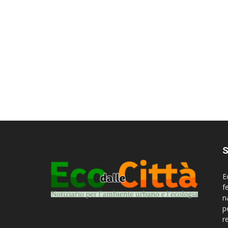
S
E
f
n
p
r