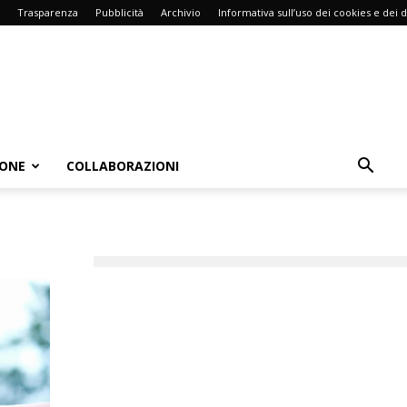
Trasparenza
Pubblicità
Archivio
Informativa sull’uso dei cookies e dei d
IONE
COLLABORAZIONI