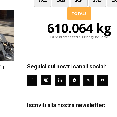
2022
2023
2024
2025
20
TOTALE
610.064 kg
Di beni transitati su BringTheFood
Seguici sui nostri canali social:
Il
Iscriviti alla nostra newsletter: