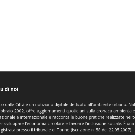
u di noi
co dalle Città è un notiziario digitale dedicato all'ambiente urbano. Na
ebbraio 2002, offre aggiornamenti quotidiani sulla cronaca ambientale
azionale e internazionale e racconta le buone pratiche realizzate nei te
er sviluppare l'economia circolare e favorire l'inclusione sociale. È una
egistrata presso il tribunale di Torino (iscrizione n. 58 del 22.05.2007).