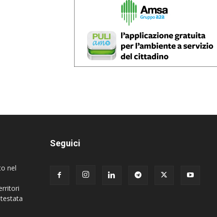
Seguici
to nel
rritori
 testata