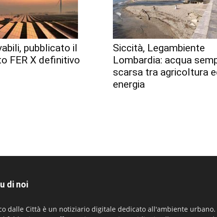
abili, pubblicato il
Siccità, Legambiente
o FER X definitivo
Lombardia: acqua semp
scarsa tra agricoltura 
energia
u di noi
co dalle Città è un notiziario digitale dedicato all'ambiente urbano