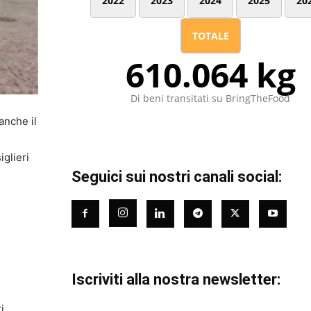
2022
2023
2024
2025
20
TOTALE
610.064 kg
Di beni transitati su BringTheFood
anche il
glieri
Seguici sui nostri canali social:
Iscriviti alla nostra newsletter:
i