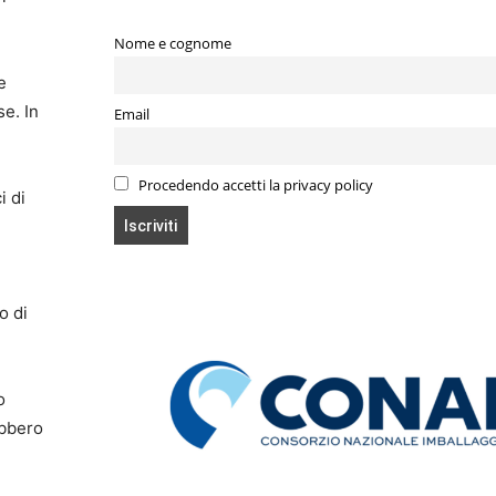
Nome e cognome
e
se. In
Email
Procedendo accetti la privacy policy
i di
o di
o
ebbero