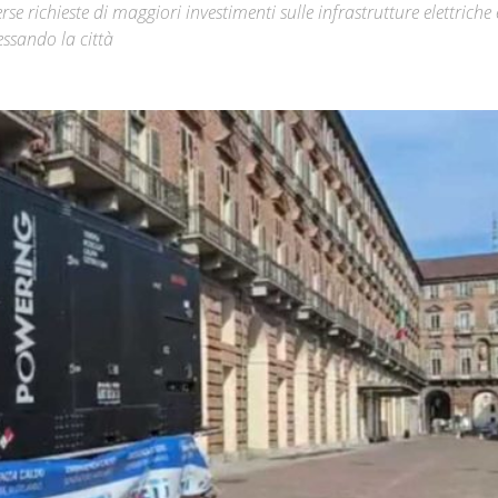
se richieste di maggiori investimenti sulle infrastrutture elettriche 
essando la città
Città