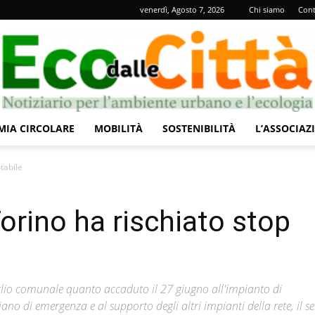
venerdì, Agosto 7, 2026
Chi siamo
Cont
IA CIRCOLARE
MOBILITÀ
SOSTENIBILITÀ
L’ASSOCIAZ
Eco
tabile
orino ha rischiato stop
dalle
iglio comunale quanto accaduto il 27 giugno all'impianto di
iano di emergenza e al supporto degli altri impianti della rete, il se