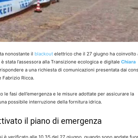
ita nonostante il
blackout
elettrico che il 27 giugno ha coinvolto 
 è stata l’assessora alla Transizione ecologica e digitale
Chiara
rispondere a una richiesta di comunicazioni presentata dai consi
 Fabrizio Ricca.
to le fasi dell’emergenza e le misure adottate per assicurare la
una possibile interruzione della fornitura idrica.
ttivato il piano di emergenza
si è verificato alle 10.35 del 27 giugno, quando sono andate fuor