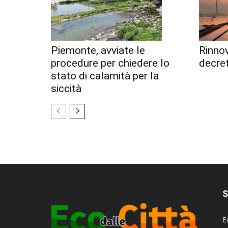
Piemonte, avviate le
Rinnov
procedure per chiedere lo
decret
stato di calamità per la
siccità
S
E