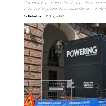
idrico non è stato interrotto. Nel dibattito sono emer
critiche sulla gestione dei blackout che stanno inter
Da
Redazione
-
30 Giugno 2026