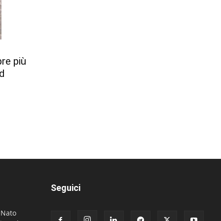
re più
ed
Seguici
. Nato