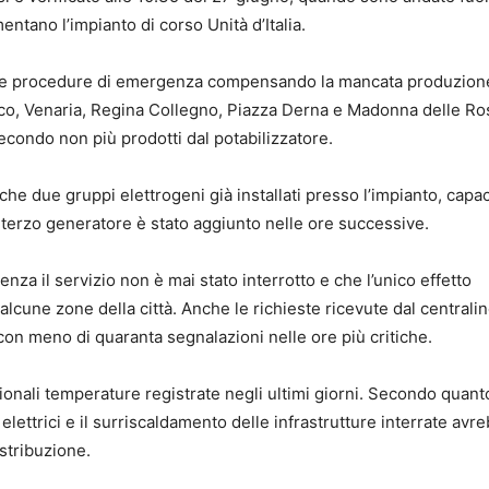
mentano l’impianto di corso Unità d’Italia.
o le procedure di emergenza compensando la mancata produzion
nasco, Venaria, Regina Collegno, Piazza Derna e Madonna delle Ro
secondo non più prodotti dal potabilizzatore.
e due gruppi elettrogeni già installati presso l’impianto, capac
n terzo generatore è stato aggiunto nelle ore successive.
nza il servizio non è mai stato interrotto e che l’unico effetto
 alcune zone della città. Anche le richieste ricevute dal centralin
on meno di quaranta segnalazioni nelle ore più critiche.
ezionali temperature registrate negli ultimi giorni. Secondo quant
elettrici e il surriscaldamento delle infrastrutture interrate avr
istribuzione.