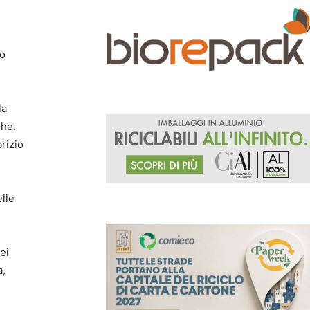
no
la
ghe.
brizio
elle
ei
a,