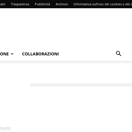
atti
Trasparenza
Pubblicità
Archivio
Informativa sull’uso dei cookies e dei d
IONE
COLLABORAZIONI
rvizio