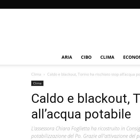
ARIA
CIBO
CLIMA
ECONOM
Clima
Caldo e blackout, Torino ha rischiato stop all’acqua po
Clima
Caldo e blackout, T
all’acqua potabile
L'assessora Chiara Foglietta ha ricostruito in Cons
potabilizzazione del Po. Grazie all'attivazione del p