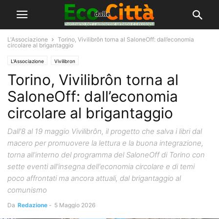
L'Associazione
Torino, Vivilibrôn torna al SaloneOff: dall’economia
circolare al brigantaggio
L'Associazione
Vivilibron
Torino, Vivilibrôn torna al
SaloneOff: dall’economia
circolare al brigantaggio
Dall'8 al 19 maggio Vivilibrôn, il progetto che salva i libri dal
macero per promuovere la lettura e la buona integrazione,
torna all'interno del programma del SaloneOff di Torino con
sette eventi all'insegna dell'economia circolare e di temi
poco affrontati ma ancora attuali, dal brigantaggio al
comunismo
Da
Redazione
-
5 Maggio 2026