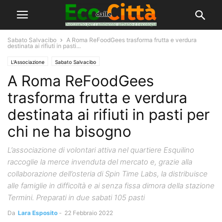
Sabato Salvacibo
A Roma ReFoodGees trasforma frutta e verdura
destinata ai rifiuti in pasti...
L'Associazione
Sabato Salvacibo
A Roma ReFoodGees
trasforma frutta e verdura
destinata ai rifiuti in pasti per
chi ne ha bisogno
L’associazione di volontari attiva nel quartiere Esquilino
raccoglie la merce invenduta del mercato e, grazie alla
collaborazione dell’osteria di Spin Time Labs, la distribuisce
alle famiglie in difficoltà e ai senza fissa dimora della stazione
Termini. Preparati in due sabati 105 pasti
Da
Lara Esposito
-
22 Febbraio 2022