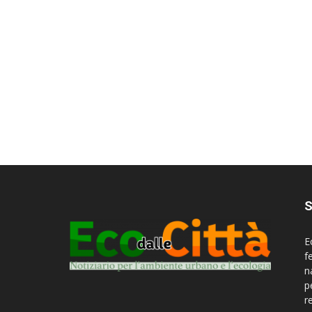
S
E
f
n
p
r