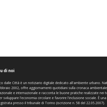
u di noi
co dalle Città è un notiziario digitale dedicato all'ambiente urbano. Na
ebbraio 2002, offre aggiornamenti quotidiani sulla cronaca ambientale
azionale e internazionale e racconta le buone pratiche realizzate nei te
er sviluppare l'economia circolare e favorire l'inclusione sociale. È una
egistrata presso il tribunale di Torino (iscrizione n. 58 del 22.05.2007).