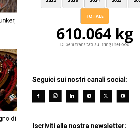
2022
2023
2024
2025
20
TOTALE
unker,
610.064 kg
Di beni transitati su BringTheFood
Seguici sui nostri canali social:
gno di
Iscriviti alla nostra newsletter: