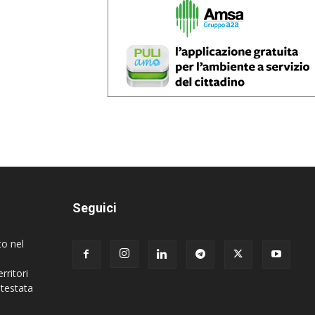
Seguici
to nel
rritori
 testata