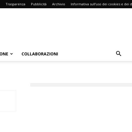
Trasparenza
Pubblicità
Archivio
Informativa sull’uso dei cookies e dei d
IONE
COLLABORAZIONI