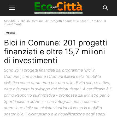
Mobilità
Bici in Comune: 201 progetti finanziati e oltre 15,7 milioni di
investimenti
Mobilità
Bici in Comune: 201 progetti
finanziati e oltre 15,7 milioni
di investimenti
Sono 201 i progetti finanziati dal programma “Bici in
Comune”, che sostiene i Comuni italiani nella "mobilità
ciclistica come strumento per uno stile di vita sano e attivo,
oltre a favorire lo sviluppo del cicloturismo". A certificarlo è il
primo Rapporto sull'iniziativa - promossa dal Ministro per lo
Sport insieme ad Anci - che fotografa una crescente
attenzione delle amministrazioni locali verso la mobilità
sostenibile, il cicloturismo e la riqualificazione degli spazi