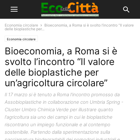
Economia circolare
Bioeconomia, a Roma si è svolto l’incontro “Il valore
delle bioplastiche per...
Economia circolare
Bioeconomia, a Roma si è
svolto l’incontro “Il valore
delle bioplastiche per
un’agricoltura circolare”
Il 17 marzo si è tenuto a Roma l'incontro promosso da
Assobioplastiche in collaborazione con Umbria Spring -
Cluster Umbro Chimica Verde per illustrare quanto
l'agricoltura sia uno dei campi in cui le bioplastiche
riscontrano un impiego funzionale e al contempo
sostenibile. Partendo dalla sperimentazione sulla
pacciamatura biodegradabili dei pomodori industriali e