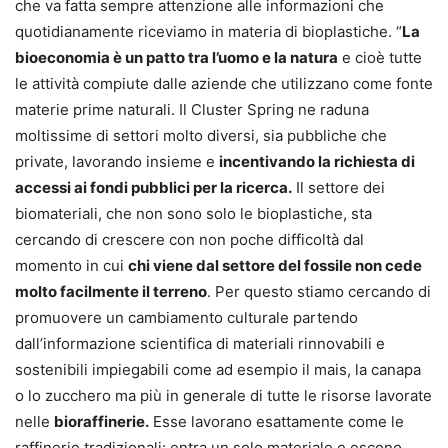
che va fatta sempre attenzione alle informazioni che
quotidianamente riceviamo in materia di bioplastiche. “
La
bioeconomia è un patto tra l’uomo e la natura
e cioè tutte
le attività compiute dalle aziende che utilizzano come fonte
materie prime naturali. Il Cluster Spring ne raduna
moltissime di settori molto diversi, sia pubbliche che
private, lavorando insieme e
incentivando la richiesta di
accessi ai fondi pubblici per la ricerca.
Il settore dei
biomateriali, che non sono solo le bioplastiche, sta
cercando di crescere con non poche difficoltà dal
momento in cui
chi viene dal settore del fossile non cede
molto facilmente il terreno
. Per questo stiamo cercando di
promuovere un cambiamento culturale partendo
dall’informazione scientifica di materiali rinnovabili e
sostenibili impiegabili come ad esempio il mais, la canapa
o lo zucchero ma più in generale di tutte le risorse lavorate
nelle
bioraffinerie.
Esse lavorano esattamente come le
raffinerie tradizionali: entra un solo materiale e escono