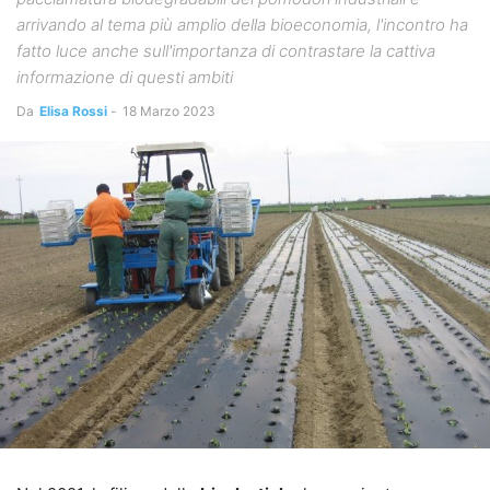
arrivando al tema più amplio della bioeconomia, l'incontro ha
fatto luce anche sull'importanza di contrastare la cattiva
informazione di questi ambiti
Da
Elisa Rossi
-
18 Marzo 2023