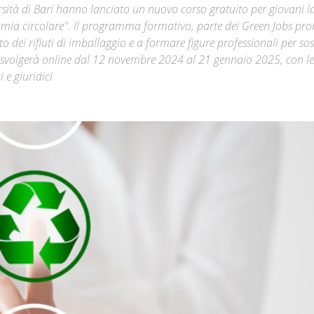
rsità di Bari hanno lanciato un nuovo corso gratuito per giovani l
conomia circolare". Il programma formativo, parte dei Green Jobs pr
Città
dei rifiuti di imballaggio e a formare figure professionali per so
 si svolgerà online dal 12 novembre 2024 al 21 gennaio 2025, con le
 e giuridici