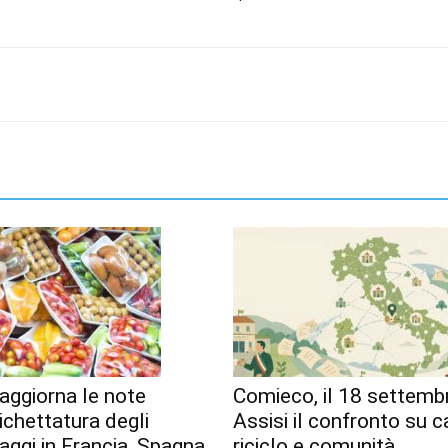
aggiorna le note
Comieco, il 18 settemb
tichettatura degli
Assisi il confronto su c
aggi in Francia, Spagna
riciclo e comunità