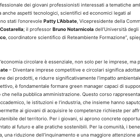
rofessionale dei giovani professionisti interessati a tematiche amb
che aspetti tecnologici, scientifici ed economici legati al
ono stati l’onorevole
Patty L’Abbate
, Vicepresidente della Com
Costarella
; il professor
Bruno
Notarnicola
dell’Università degli
cco
, coordinatore scientifico di Reteambiente Formazione”, spieg
’economia circolare è essenziale, non solo per le imprese, ma 
bate
– Diventare imprese competitive e circolari significa adotta
e dei prodotti, e ridurre significativamente l’impatto ambiental
iettivo, è fondamentale formare green manager capaci di suppor
to che nella pubblica amministrazione. Questo corso rappresent
ccademico, le istituzioni e l’industria, che insieme hanno saput
permette ai giovani di acquisire le competenze richieste per aff
stenibile del territorio. Per i giovani, si aprono concrete opportu
ato al futuro e alle pratiche sostenibili. Per la comunità, i bene
ta, una riduzione dell’inquinamento e una maggiore attenzione al