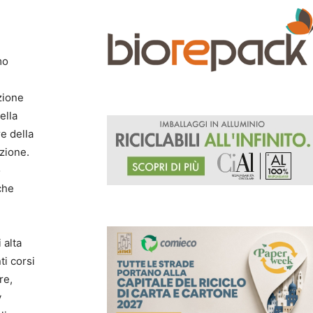
mo
zione
ella
re della
azione.
o
che
 alta
ti corsi
re,
y