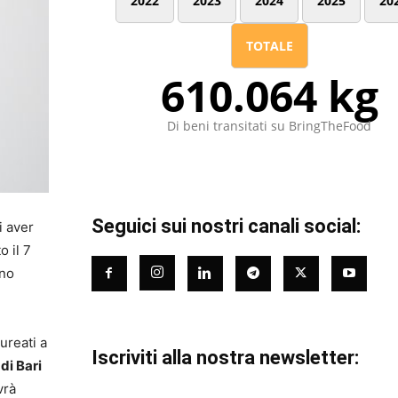
2022
2023
2024
2025
20
TOTALE
610.064 kg
Di beni transitati su BringTheFood
Seguici sui nostri canali social:
i aver
o il 7
ono
ureati a
Iscriviti alla nostra newsletter:
di Bari
vrà