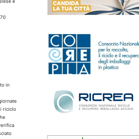
liese e
l
’70
to in
giornate
 riciclo
che
erifica
sciato