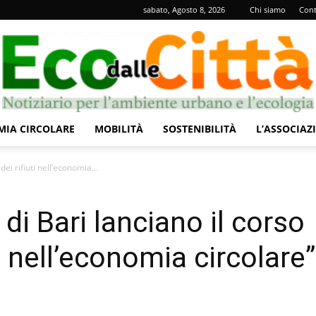
sabato, Agosto 8, 2026
Chi siamo
Cont
IA CIRCOLARE
MOBILITÀ
SOSTENIBILITÀ
L’ASSOCIAZ
Eco
ei rifiuti nell’economia...
di Bari lanciano il corso
i nell’economia circolare”
dalle
i