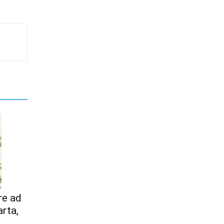
re ad
arta,