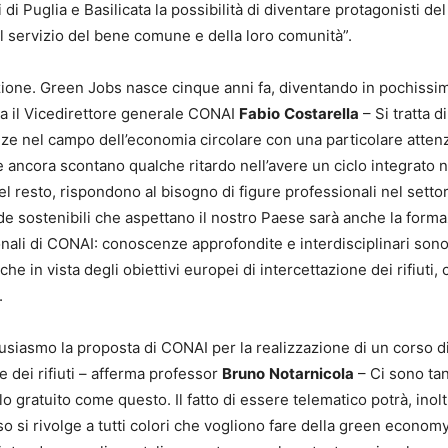
 di Puglia e Basilicata la possibilità di diventare protagonisti del
servizio del bene comune e della loro comunità”.
ione. Green Jobs nasce cinque anni fa, diventando in pochissi
il Vicedirettore generale CONAI
Fabio
Costarella
– Si tratta di
ze nel campo dell’economia circolare con una particolare atten
 ancora scontano qualche ritardo nell’avere un ciclo integrato n
del resto, rispondono al bisogno di figure professionali nel setto
fide sostenibili che aspettano il nostro Paese sarà anche la form
ionali di CONAI: conoscenze approfondite e interdisciplinari son
e in vista degli obiettivi europei di intercettazione dei rifiuti, 
.
iasmo la proposta di CONAI per la realizzazione di un corso di
e dei rifiuti – afferma professor
Bruno
Notarnicola
– Ci sono tan
olo gratuito come questo. Il fatto di essere telematico potrà, inolt
rso si rivolge a tutti colori che vogliono fare della green econom