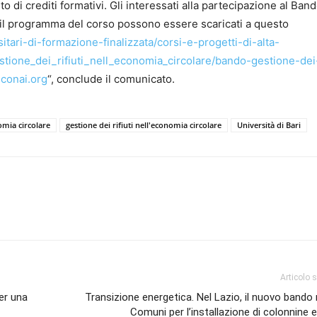
 di crediti formativi. Gli interessati alla partecipazione al Ban
 e il programma del corso possono essere scaricati a questo
sitari-di-formazione-finalizzata/corsi-e-progetti-di-alta-
tione_dei_rifiuti_nell_economia_circolare/bando-gestione-dei
e
conai.org
“, conclude il comunicato.
omia circolare
gestione dei rifiuti nell'economia circolare
Università di Bari
Articolo 
per una
Transizione energetica. Nel Lazio, il nuovo bando r
Comuni per l’installazione di colonnine e