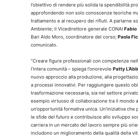
l’obiettivo di rendere più solida la spendibilità p
approfondendo non solo conoscenze teoriche ma an
trattamento e al recupero dei rifiuti. A parlarne s
Ambiente; il Vicedirettore generale CONAI
Fabio
Bari Aldo Moro, coordinatore del corso;
Paola Fi
comunicato.
“Creare figure professionali con competenze nell
l’intera comunità – spiega l’onorevole
Patty L’Ab
nuovo approccio alla produzione, alla progettazion
a processi innovativi. Per raggiungere questo ob
trasformazione necessaria, sia nel settore priva
esempio virtuoso di collaborazione tra il mondo a
un’opportunità formativa unica. Un’iniziativa che 
le sfide del futuro e contribuisce allo sviluppo so
carriera in un mercato del lavoro sempre più orient
includono un miglioramento della qualità della vi