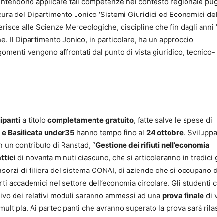
 intendono applicare tali competenze nel contesto regionale pug
 cura del Dipartimento Jonico ‘Sistemi Giuridici ed Economici de
erisce alle Scienze Merceologiche, discipline che fin dagli anni 
e. Il Dipartimento Jonico, in particolare, ha un approccio
argomenti vengono affrontati dal punto di vista giuridico, tecnico-
ipanti
a titolo
completamente gratuito
, fatte salve le spese di
a e Basilicata under35
hanno tempo fino al
24 ottobre
. Sviluppa
 un contributo di Ranstad, “
Gestione dei rifiuti nell’economia
ttici
di novanta minuti ciascuno, che si articoleranno in tredici 
nsorzi di filiera del sistema CONAI, di aziende che si occupano di
perti accademici nel settore dell’economia circolare. Gli studenti 
sivo dei relativi moduli saranno ammessi ad una
prova finale
di v
multipla. Ai partecipanti che avranno superato la prova sarà rila