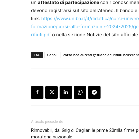
un
attestato di partecipazione
con riconoscimento
devono registrarsi sul sito dell’Ateneo. Il bando
link:
https://www.uniba.it/it/didattica/corsi-univer
formazione/corsi-alta-formazione-2024-2025/ges
rifiuti.pdf
o nella sezione Notizie del sito ufficial
TAG
Conai
corso neolaureati gestione dei rifiuti nell'econ
Articolo precedente
Rinnovabili, dal Grig di Cagliari le prime 20mila firme 
moratoria nazionale