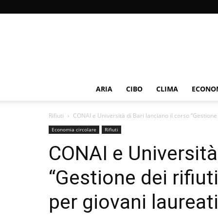
ARIA
CIBO
CLIMA
ECONOM
Rifiuti
CONAI e Università di Bari lanciano il corso “Gestione d
Economia circolare
Rifiuti
CONAI e Università 
“Gestione dei rifiut
per giovani laureat