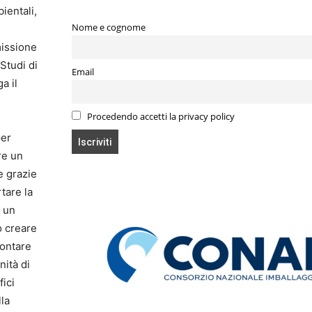
ientali,
Nome e cognome
missione
 Studi di
Email
a il
Procedendo accetti la privacy policy
per
re un
e grazie
tare la
a un
o creare
rontare
nità di
fici
la