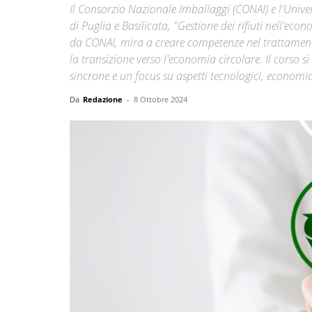
Il Consorzio Nazionale Imballaggi (CONAI) e l'Unive
di Puglia e Basilicata, "Gestione dei rifiuti nell'e
da CONAI, mira a creare competenze nel trattamento 
la transizione verso l'economia circolare. Il corso
sincrone e un focus su aspetti tecnologici, economici
Da
Redazione
-
8 Ottobre 2024