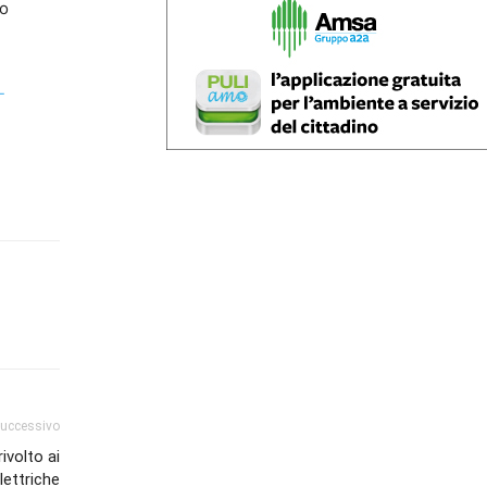
do
-
successivo
ivolto ai
lettriche