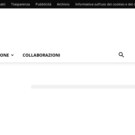
atti
Trasparenza
Pubblicità
Archivio
Informativa sull’uso dei cookies e dei d
IONE
COLLABORAZIONI