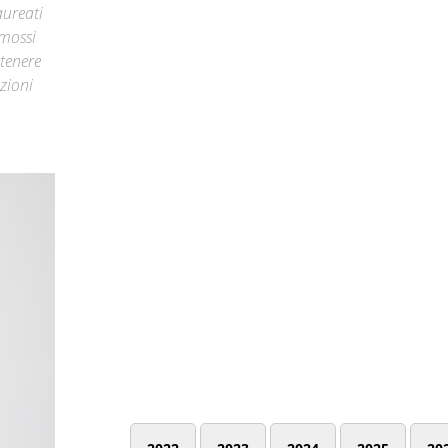
aureati
omossi
stenere
zioni