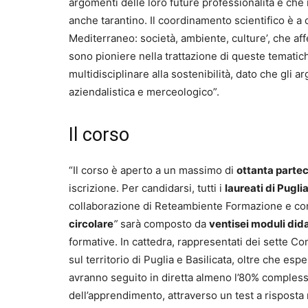
argomenti delle loro future professionalità e che
anche tarantino. Il coordinamento scientifico è a
Mediterraneo: società, ambiente, culture’, che aff
sono pioniere nella trattazione di queste tematich
multidisciplinare alla sostenibilità, dato che gli 
aziendalistica e merceologico”.
Il corso
“Il corso è aperto a un massimo di
ottanta partec
iscrizione. Per candidarsi, tutti i
laureati di Pugli
collaborazione di Reteambiente Formazione e con
circolare
”
sarà composto da
ventisei moduli dida
formative. In cattedra, rappresentati dei sette Co
sul territorio di Puglia e Basilicata, oltre che es
avranno seguito in diretta almeno l’80% comples
dell’apprendimento, attraverso un test a risposta 