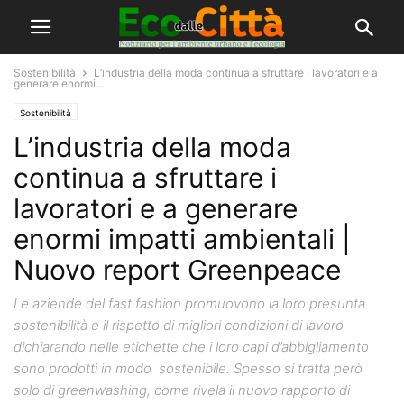
Sostenibilità
L’industria della moda continua a sfruttare i lavoratori e a
generare enormi...
Sostenibilità
L’industria della moda
continua a sfruttare i
lavoratori e a generare
enormi impatti ambientali |
Nuovo report Greenpeace
Le aziende del fast fashion promuovono la loro presunta
sostenibilità e il rispetto di migliori condizioni di lavoro
dichiarando nelle etichette che i loro capi d’abbigliamento
sono prodotti in modo sostenibile. Spesso si tratta però
solo di greenwashing, come rivela il nuovo rapporto di