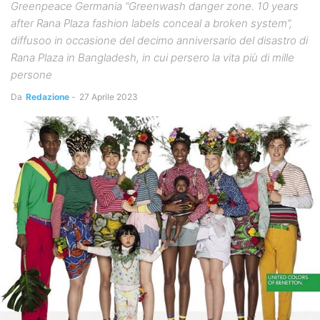
Greenpeace Germania “Greenwash danger zone. 10 years
after Rana Plaza fashion labels conceal a broken system”,
diffusoo in occasione del decimo anniversario del disastro di
Rana Plaza in Bangladesh, in cui persero la vita più di mille
persone
Da
Redazione
-
27 Aprile 2023