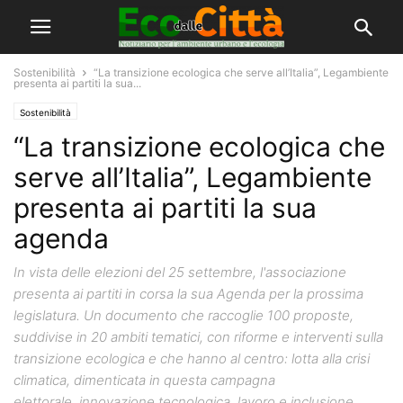
Sostenibilità
“La transizione ecologica che serve all’Italia”, Legambiente
presenta ai partiti la sua...
Sostenibilità
“La transizione ecologica che
serve all’Italia”, Legambiente
presenta ai partiti la sua
agenda
In vista delle elezioni del 25 settembre, l'associazione
presenta ai partiti in corsa la sua Agenda per la prossima
legislatura. Un documento che raccoglie 100 proposte,
suddivise in 20 ambiti tematici, con riforme e interventi sulla
transizione ecologica e che hanno al centro: lotta alla crisi
climatica, dimenticata in questa campagna
elettorale, innovazione tecnologica, lavoro e inclusione