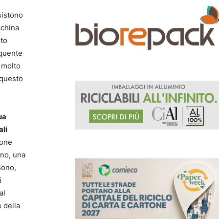
sistono
cchina
nto
eguente
 molto
 questo
ua
ali
ione
gno, una
sono,
i
al
e della