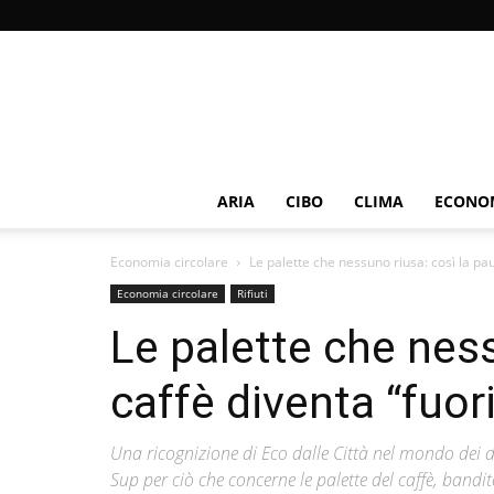
ARIA
CIBO
CLIMA
ECONOM
Economia circolare
Le palette che nessuno riusa: così la pa
Economia circolare
Rifiuti
Le palette che ness
caffè diventa “fuor
Una ricognizione di Eco dalle Città nel mondo dei d
Sup per ciò che concerne le palette del caffè, band