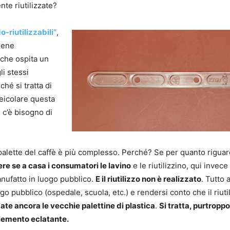
te riutilizzate?
o-riutilizzabili”
,
viene
a che ospita un
li stessi
hé si tratta di
eicolare questa
 c’è bisogno di
le palette del caffè è più complesso. Perché? Se per quanto riguar
e se a casa i consumatori le lavino
e le riutilizzino, qui invece 
manufatto in luogo pubblico.
E il riutilizzo non è realizzato
. Tutto 
ogo pubblico (ospedale, scuola, etc.) e rendersi conto che il riuti
ate ancora le vecchie palettine di plastica
.
Si tratta, purtroppo
’elemento eclatante.