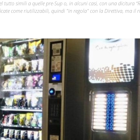
 tutto simili a quelle pre-Sup o, in alcuni casi, con una dicitura 
cate come riutilizzabili, quindi "in regola" con la Direttiva, ma il ri
Città