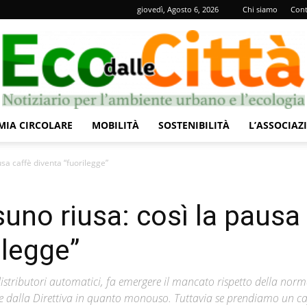
giovedì, Agosto 6, 2026
Chi siamo
Cont
IA CIRCOLARE
MOBILITÀ
SOSTENIBILITÀ
L’ASSOCIAZ
Eco
usa caffè diventa “fuorilegge”
uno riusa: così la pausa
ilegge”
dalle
istributori automatici, fa emergere il mancato rispetto della norm
ite dalla Direttiva in quanto monouso. Tuttavia se prendiamo un caf