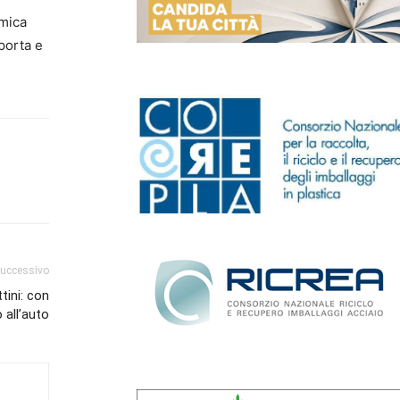
omica
 porta e
successivo
ini: con
 all’auto