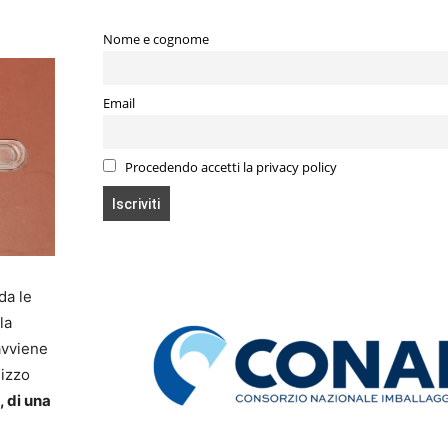
Nome e cognome
Email
Procedendo accetti la privacy policy
da le
la
avviene
lizzo
, di una