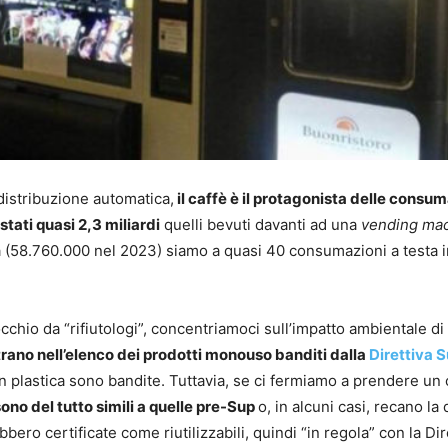
i distribuzione automatica,
il caffè è il protagonista delle consu
stati quasi 2,3 miliardi
quelli bevuti davanti ad una
vending ma
alia (58.760.000 nel 2023) siamo a quasi 40 consumazioni a testa 
hio da “rifiutologi”, concentriamoci sull’impatto ambientale di
entrano nell’elenco dei prodotti monouso banditi dalla
Direttiva 
n plastica sono bandite. Tuttavia, se ci fermiamo a prendere un 
ono del tutto simili a quelle pre-Sup
o, in alcuni casi, recano la 
bero certificate come riutilizzabili, quindi “in regola” con la Dir