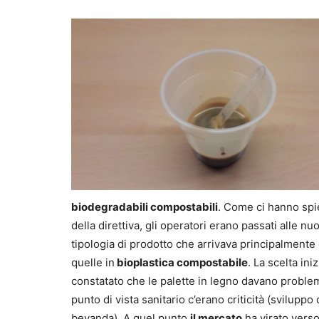
biodegradabili compostabili
. Come ci hanno spie
della direttiva, gli operatori erano passati alle nu
tipologia di prodotto che arrivava principalmente d
quelle in
bioplastica compostabile
. La scelta in
constatato che le palette in legno davano proble
punto di vista sanitario c’erano criticità (svilupp
bevanda). A quel punto
il mercato
ha virato verso