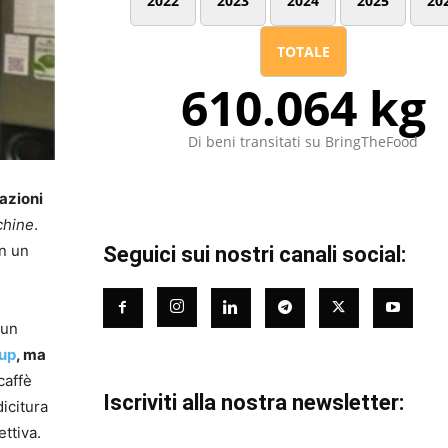
2022
2023
2024
2025
20
TOTALE
610.064 kg
Di beni transitati su BringTheFood
mazioni
chine
.
in un
Seguici sui nostri canali social:
 un
Sup
, ma
caffè
Iscriviti alla nostra newsletter:
dicitura
ettiva.