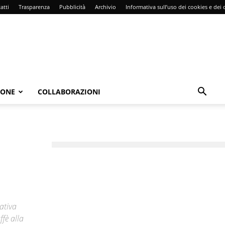
atti
Trasparenza
Pubblicità
Archivio
Informativa sull’uso dei cookies e dei d
IONE
COLLABORAZIONI
ativa
fè alla