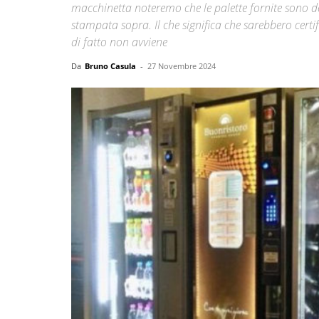
macchinetta noteremo che le palette fornite sono del
stampata sopra. Il che significa che sarebbero certifi
di fatto non avviene
Da
Bruno Casula
-
27 Novembre 2024