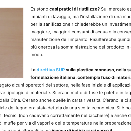
Esistono
casi pratici di riutilizzo?
Sul mercato e
impianti di lavaggio, ma l’installazione di una ma
per la sanificazione richiederebbe un investime
maggiore, maggiori consumi di acqua e la cons
manutenzione dell’impianto. Risulterebbe quindi
più onerosa la somministrazione del prodotto in
modo.
La
direttiva SUP
sulla plastica monouso, nella s
formulazione italiana, contempla l’uso di materi
gato alcuni operatori del settore, nella fase iniziale di applicaz
ove tipologie di materiale. Si erano molto diffuse le palette in le
alla Cina. C’erano anche quelle in carta rivestita. C’erano, e ci 
iziale del legno era stata dettata da una scelta economica. Si è po
mi tecnici (non cadevano correttamente nel bicchiere) e anche d
o di muffe per via di vapori e delle temperature nella preparazion
 soluzioni alternative ma
invece di indirizzarsi verso il