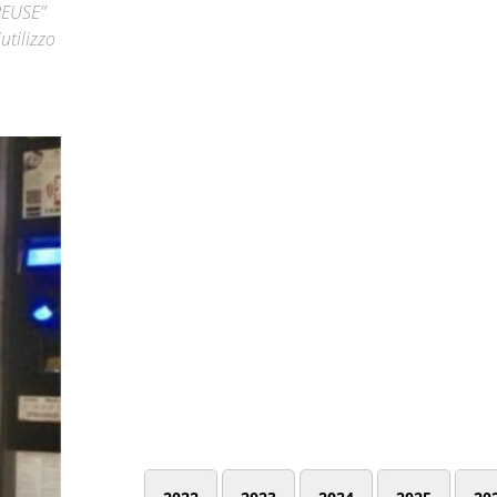
“REUSE”
utilizzo