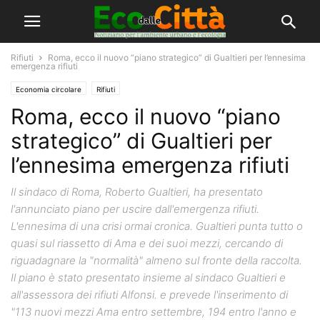
Rifiuti
Roma, ecco il nuovo “piano strategico” di Gualtieri per l’ennesima
emergenza rifiuti
Economia circolare
Rifiuti
Roma, ecco il nuovo “piano
strategico” di Gualtieri per
l’ennesima emergenza rifiuti
Il sindaco di Roma, Roberto Gualtieri, ha presentato
l'annunciato piano per uscire dall'emergenza rifiuti.
L'ennesima di una crisi ormai cronica. Gualtieri punta tutto o
quasi sul riassetto di Ama e dei suoi mezzi, cercando di
riguadagnare la "normalità" almeno sul fronte della raccolta.
Il piano è stato presentato insieme al sindaco Gualtieri e
all'assessora dei rifiuti Alfonsi. e prevede l'inserimento di
"113 nuovi mezzi Ama entro settembre, 194 entro l'anno e