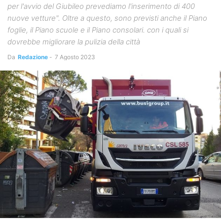
per l'avvio del Giubileo prevediamo l'inserimento di 400
nuove vetture". Oltre a questo, sono previsti anche il Piano
foglie, il Piano scuole e il Piano consolari. con i quali si
dovrebbe migliorare la pulizia della città
Da
Redazione
-
7 Agosto 2023