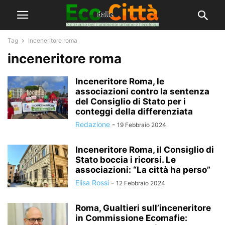
Tag
Inceneritore roma
inceneritore roma
Inceneritore Roma, le
associazioni contro la sentenza
del Consiglio di Stato per i
conteggi della differenziata
Redazione
-
19 Febbraio 2024
Inceneritore Roma, il Consiglio di
Stato boccia i ricorsi. Le
associazioni: “La città ha perso”
Elisa Rossi
-
12 Febbraio 2024
Roma, Gualtieri sull’inceneritore
in Commissione Ecomafie: