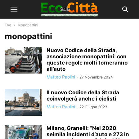
Tag
Monopattini
monopattini
Nuovo Codice della Strada,
associazione monopattini: con
queste regole molti torneranno
all’auto
Matteo Paolini
-
27 Novembre 2024
Il nuovo Codice della Strada
coinvolgerà anche i ciclisti
Matteo Paolini
-
22 Giugno 2023
Milano, Granelli: “Nel 2020
seimila incidenti d’auto e 273 in