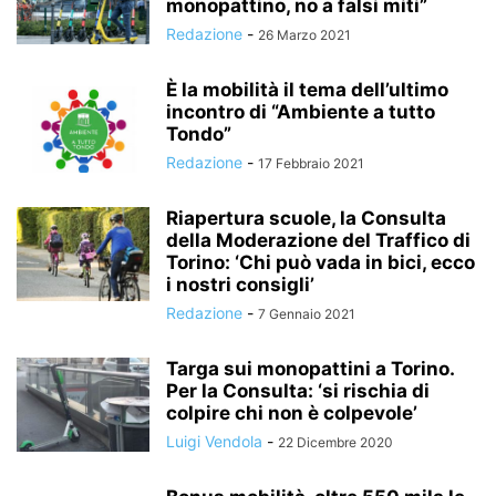
monopattino, no a falsi miti”
Redazione
-
26 Marzo 2021
È la mobilità il tema dell’ultimo
incontro di “Ambiente a tutto
Tondo”
Redazione
-
17 Febbraio 2021
Riapertura scuole, la Consulta
della Moderazione del Traffico di
Torino: ‘Chi può vada in bici, ecco
i nostri consigli’
Redazione
-
7 Gennaio 2021
Targa sui monopattini a Torino.
Per la Consulta: ‘si rischia di
colpire chi non è colpevole’
Luigi Vendola
-
22 Dicembre 2020