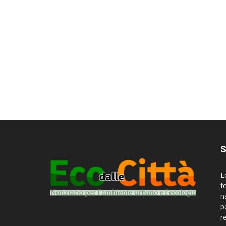
S
E
f
n
p
r