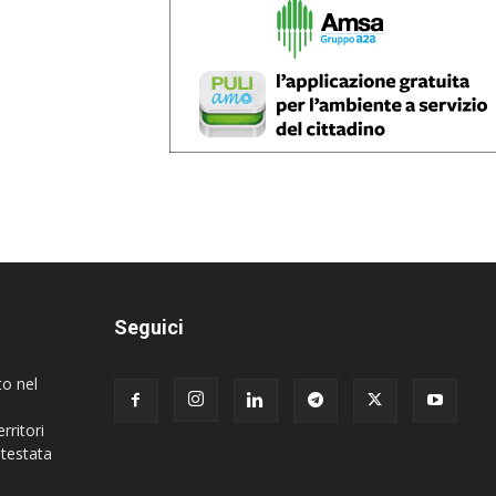
Seguici
to nel
rritori
 testata