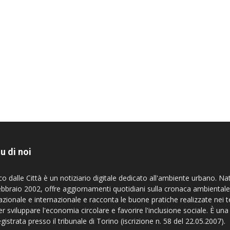
u di noi
co dalle Città è un notiziario digitale dedicato all'ambiente urbano. Na
ebbraio 2002, offre aggiornamenti quotidiani sulla cronaca ambientale
azionale e internazionale e racconta le buone pratiche realizzate nei te
er sviluppare l'economia circolare e favorire l'inclusione sociale. È una
egistrata presso il tribunale di Torino (iscrizione n. 58 del 22.05.2007).