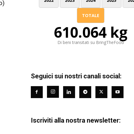
2022
2023
2024
2025
20
o)
TOTALE
610.064 kg
Di beni transitati su BringTheFood
Seguici sui nostri canali social:
Iscriviti alla nostra newsletter: