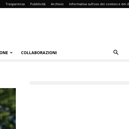
Trasparenza
Pubblicità
Archivio
Informativa sull’uso dei cookies e dei d
IONE
COLLABORAZIONI