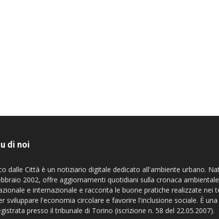
u di noi
co dalle Città è un notiziario digitale dedicato all'ambiente urbano. Na
ebbraio 2002, offre aggiornamenti quotidiani sulla cronaca ambientale
azionale e internazionale e racconta le buone pratiche realizzate nei te
er sviluppare l'economia circolare e favorire l'inclusione sociale. È una
egistrata presso il tribunale di Torino (iscrizione n. 58 del 22.05.2007).