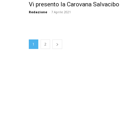
Vi presento la Carovana Salvacibo
Redazione
-
7 Aprile 2021
1
2