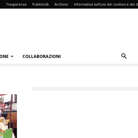
Trasparenza
Pubblicità
Archivio
Informativa sull’uso dei cookies e dei d
IONE
COLLABORAZIONI