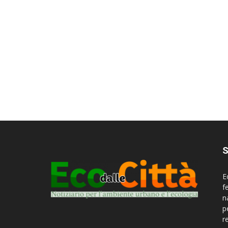
S
E
f
n
p
r