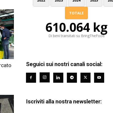
2022
2023
2024
2025
20
TOTALE
610.064 kg
Di beni transitati su BringTheFood
Seguici sui nostri canali social:
rcato
Iscriviti alla nostra newsletter: