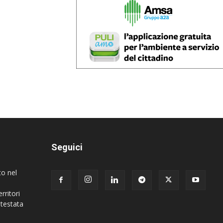
Seguici
to nel
rritori
 testata