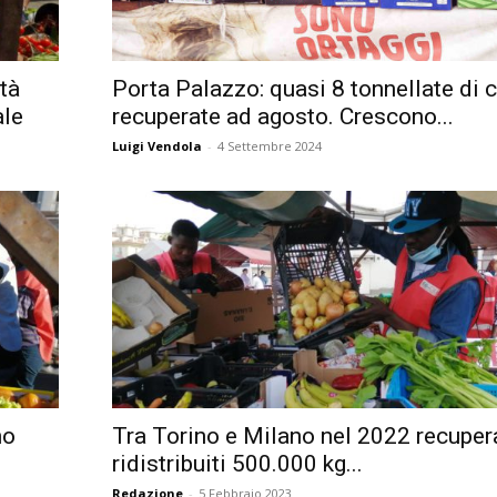
Città
rtà
Porta Palazzo: quasi 8 tonnellate di 
ale
recuperate ad agosto. Crescono...
Luigi Vendola
-
4 Settembre 2024
no
Tra Torino e Milano nel 2022 recupera
ridistribuiti 500.000 kg...
Redazione
-
5 Febbraio 2023