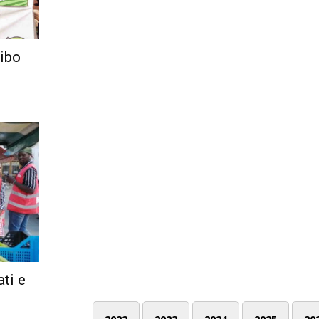
cibo
ti e