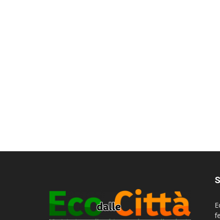
S
E
f