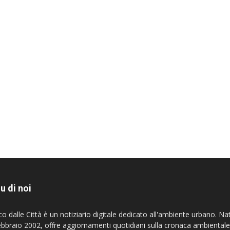
u di noi
co dalle Città è un notiziario digitale dedicato all'ambiente urbano. Na
ebbraio 2002, offre aggiornamenti quotidiani sulla cronaca ambientale