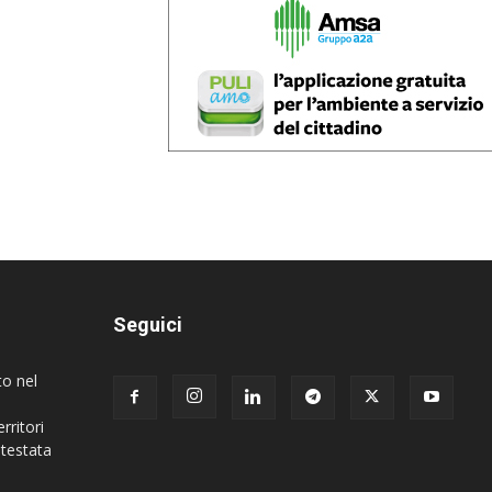
Seguici
to nel
rritori
 testata