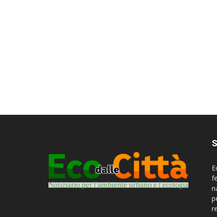
S
E
f
n
p
r