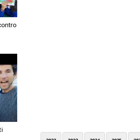
 contro
ti