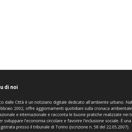
u di noi
co dalle Città è un notiziario digitale dedicato all'ambiente urbano. Na
ebbraio 2002, offre aggiornamenti quotidiani sulla cronaca ambientale
azionale e internazionale e racconta le buone pratiche realizzate nei te
er sviluppare l'economia circolare e favorire l'inclusione sociale. È una
egistrata presso il tribunale di Torino (iscrizione n. 58 del 22.05.2007).