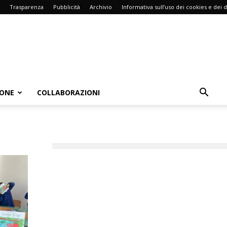
Trasparenza
Pubblicità
Archivio
Informativa sull’uso dei cookies e dei d
IONE
COLLABORAZIONI