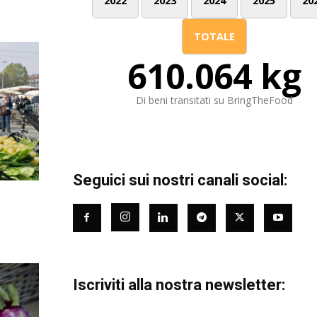
2022
2023
2024
2025
20
TOTALE
610.064 kg
Di beni transitati su BringTheFood
Seguici sui nostri canali social:
Iscriviti alla nostra newsletter: