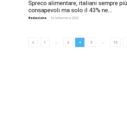
Spreco alimentare, italiani sempre pi
consapevoli ma solo il 43% ne...
Redazione
-
16 Settembre 2022
...
...
1
3
4
5
10