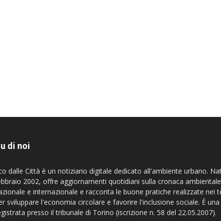
u di noi
co dalle Città è un notiziario digitale dedicato all'ambiente urbano. Na
ebbraio 2002, offre aggiornamenti quotidiani sulla cronaca ambientale
azionale e internazionale e racconta le buone pratiche realizzate nei te
er sviluppare l'economia circolare e favorire l'inclusione sociale. È una
egistrata presso il tribunale di Torino (iscrizione n. 58 del 22.05.2007).