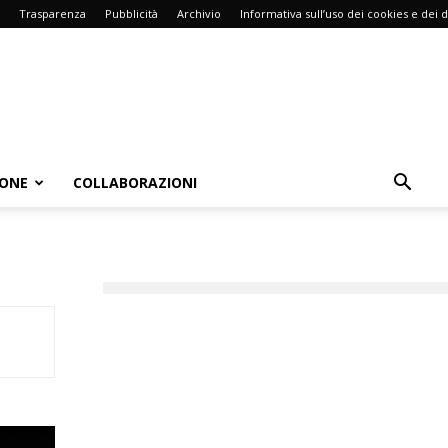
Trasparenza
Pubblicità
Archivio
Informativa sull’uso dei cookies e dei d
IONE
COLLABORAZIONI