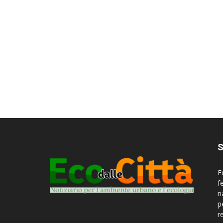
S
E
f
n
p
r