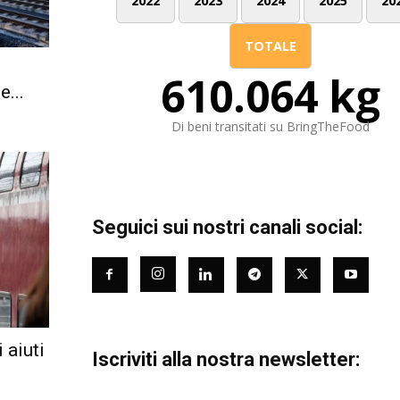
2022
2023
2024
2025
20
TOTALE
610.064 kg
e...
Di beni transitati su BringTheFood
Seguici sui nostri canali social:
 aiuti
Iscriviti alla nostra newsletter: