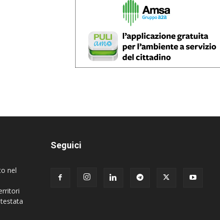
Seguici
to nel
rritori
 testata