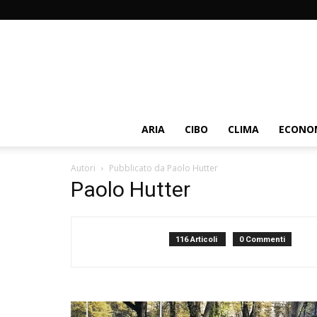
ARIA
CIBO
CLIMA
ECONOM
Autori
Pubblicato da Paolo Hutter
Paolo Hutter
116 Articoli
0 Commenti