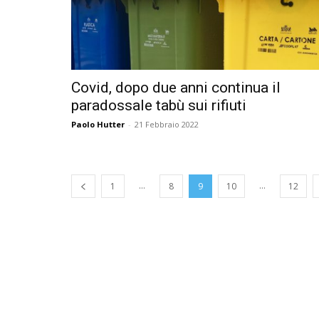
Covid, dopo due anni continua il
paradossale tabù sui rifiuti
Paolo Hutter
-
21 Febbraio 2022
...
...
1
8
9
10
12