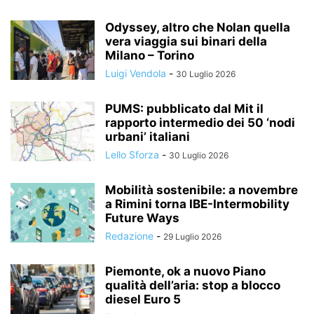
Odyssey, altro che Nolan quella
vera viaggia sui binari della
Milano – Torino
Luigi Vendola
-
30 Luglio 2026
PUMS: pubblicato dal Mit il
rapporto intermedio dei 50 ‘nodi
urbani’ italiani
Lello Sforza
-
30 Luglio 2026
Mobilità sostenibile: a novembre
a Rimini torna IBE-Intermobility
Future Ways
Redazione
-
29 Luglio 2026
Piemonte, ok a nuovo Piano
qualità dell’aria: stop a blocco
diesel Euro 5