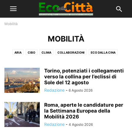
Mobilità
MOBILITÀ
ARIA
CIBO
CLIMA
COLLABORAZIONI
ECO DALLA CINA
ECOCANDIDATI A MILANO
ECOCANDIDATI A TORINO
ECOCITTADINO
ECONOMIA CIRCOLARE
ELEZIONI TORINO 2021
L'ASSOCIAZIONE
Torino, potenziati i collegamenti
MOBILITÀ
NEWSLETTER
verso la collina per l’eclissi di
SALVA MILANO
SENZA CATEGORIA
Sole del 12 agosto
SOSTENIBILITÀ
Redazione
-
6 Agosto 2026
Roma, aperte le candidature per
la Settimana Europea della
Mobilità 2026
Redazione
-
4 Agosto 2026